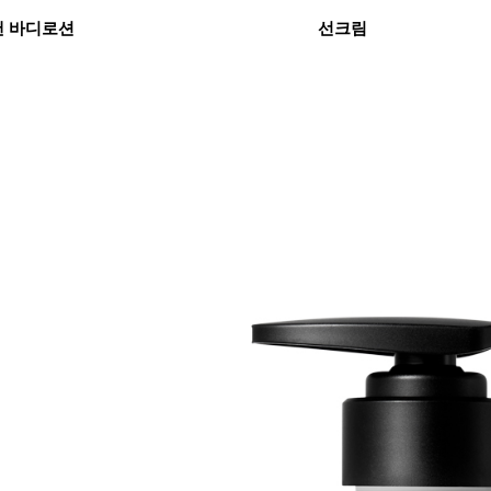
앤 바디로션
선크림