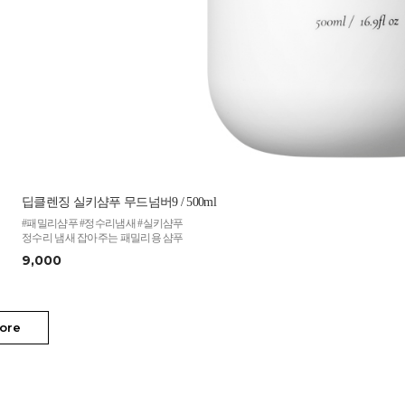
딥클렌징 실키샴푸 무드넘버9 / 500ml
#패밀리샴푸 #정수리냄새 #실키샴푸
정수리 냄새 잡아주는 패밀리용 샴푸
9,000
ore