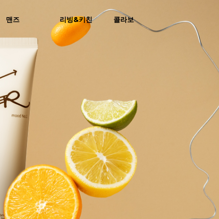
맨즈
리빙&키친
콜라보