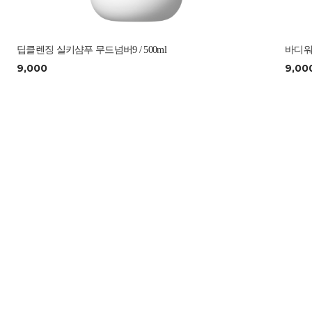
딥클렌징 실키샴푸 무드넘버9 / 500ml
바디워시
9,000
9,00