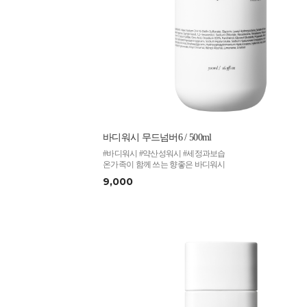
바디워시 무드넘버6 / 500ml
#바디워시 #약산성워시 #세정과보습
온가족이 함께 쓰는 향좋은 바디워시
9,000