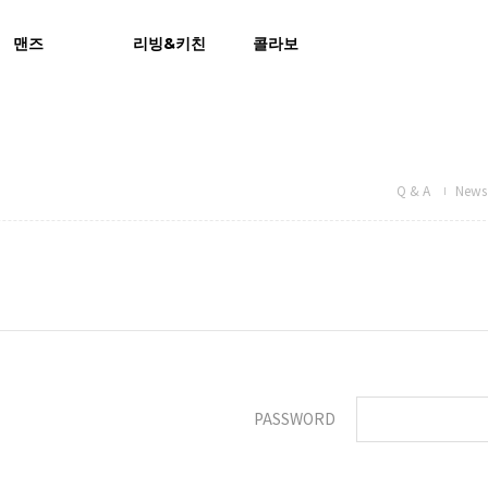
맨즈
리빙&키친
콜라보
Q & A
News 
PASSWORD