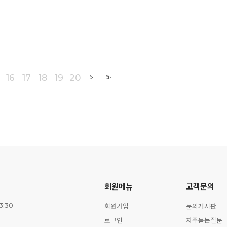
16
17
18
19
20
>
>>
회원메뉴
고객문의
회원가입
문의게시판
3:30
로그인
자주묻는질문