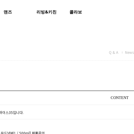
맨즈
리빙&키친
콜라보
Q & A
News 
CONTENT
하이스35입니다.
무드넘버1 / 500ml]
제품문의