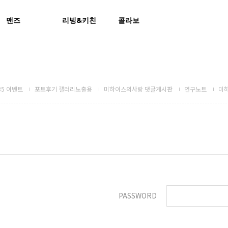
맨즈
리빙&키친
콜라보
5 이벤트
포토후기 갤러리노출용
미하이스의사랑 댓글게시판
연구노트
미
PASSWORD