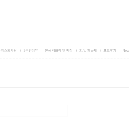
하이스의사랑
1분인터뷰
전국 백화점 및 매장
21일 환급제
포토후기
New