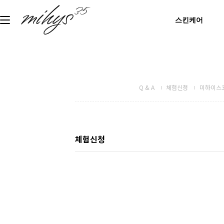
스킨케어
Q & A
체험신청
미하이스3
체험신청