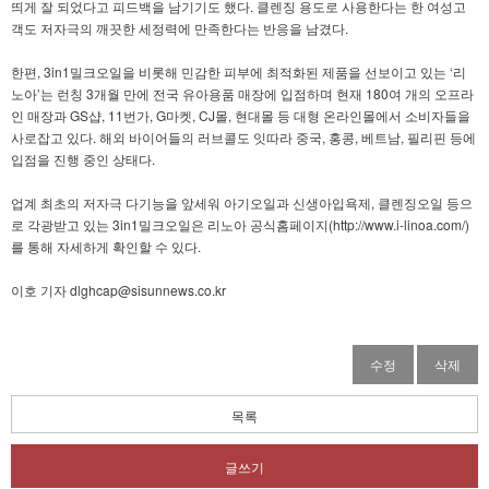
띄게 잘 되었다고 피드백을 남기기도 했다. 클렌징 용도로 사용한다는 한 여성고
객도 저자극의 깨끗한 세정력에 만족한다는 반응을 남겼다.
한편, 3in1밀크오일을 비롯해 민감한 피부에 최적화된 제품을 선보이고 있는 ‘리
노아’는 런칭 3개월 만에 전국 유아용품 매장에 입점하며 현재 180여 개의 오프라
인 매장과 GS샵, 11번가, G마켓, CJ몰, 현대몰 등 대형 온라인몰에서 소비자들을
사로잡고 있다. 해외 바이어들의 러브콜도 잇따라 중국, 홍콩, 베트남, 필리핀 등에
입점을 진행 중인 상태다.
업계 최초의 저자극 다기능을 앞세워 아기오일과 신생아입욕제, 클렌징오일 등으
로 각광받고 있는 3in1밀크오일은 리노아 공식홈페이지(http://www.i-linoa.com/)
를 통해 자세하게 확인할 수 있다.
이호 기자 dlghcap@sisunnews.co.kr
수정
삭제
목록
글쓰기