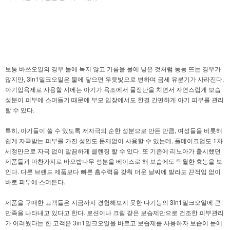
보통 바쓰오일의 경우 물에 녹지 않고 기름을 물에 넣은 것처럼 둥둥 뜨는 경우가
많지만, 3in1밀크오일은 물에 닿으면 우윳빛으로 변하며 금세 유분기가 사라진다.
아기입욕제로 사용할 시에는 아기가 욕조에서 물장난을 치면서 자연스럽게 보습
성분이 피부에 스며들기 때문에 부모 입장에서도 한결 간편하게 아기 피부를 관리
할 수 있다.
특히, 아기들이 쓸 수 있도록 저자극의 순한 성분으로 만든 만큼, 여성들을 비롯해
쉽게 자극받는 피부를 가진 성인도 문제없이 사용할 수 있는데, 풀메이크업도 1차
세정만으로 자극 없이 말끔하게 클렌징 할 수 있다. 또 기존에 리노아가 출시했던
제품들과 마찬가지로 바오밥나무 성분을 베이스로 해 보습에도 탁월한 효능을 보
인다. 다른 브랜드 제품보다 빠른 흡수력을 갖춰 더운 날씨에 발라도 끈적임 없이
바로 피부에 스며든다.
제품을 구매한 고객들은 지금까지 경험해보지 못한 다기능의 3in1밀크오일에 큰
만족을 나타내고 있다고 한다. 로션이나 크림 같은 보습제만으로 건조한 피부관리
가 어려웠다는 한 고객은 3in1밀크오일을 바르고 보습제를 사용하자 보습이 눈에