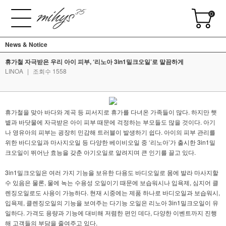
0
News & Notice
휴가철 자극받은 우리 아이 피부, ‘리노아 3in1밀크오일’로 말끔하게
LINOA
|
조회수 1558
휴가철을 맞아 바다와 계곡 등 피서지로 휴가를 다녀온 가족들이 많다. 하지만 햇
볕과 바닷물에 자극받은 아이 피부 때문에 걱정하는 부모들도 많을 것이다. 아기
나 영유아의 피부는 굉장히 민감해 트러블이 발생하기 쉽다. 아이의 피부 관리를
위한 바디오일과 마사지오일 등 다양한 베이비오일 중 ‘리노아’가 출시한 3in1밀
크오일이 뛰어난 효능을 갖춘 아기오일로 알려지며 큰 인기를 끌고 있다.
3in1밀크오일은 여러 가지 기능을 보유한 다용도 바디오일로 몸에 발라 마사지할
수 있음은 물론, 물에 녹는 수용성 오일이기 때문에 보습워시나 입욕제, 심지어 클
렌징오일로도 사용이 가능하다. 현재 시중에는 제품 하나로 바디오일과 보습워시,
입욕제, 클렌징오일의 기능을 보여주는 다기능 오일은 리노아 3in1밀크오일이 유
일하다. 가격도 용량과 기능에 대비해 저렴한 편인 데다, 다양한 이벤트까지 진행
해 고객들의 부담을 줄여주고 있다.