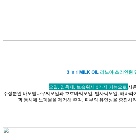
3 in 1 MILK OIL
리노아 쓰리인원
오일, 입욕제, 보습워시 3가지 기능으로
사용
주성분인 바오밥나무씨오일과 호호바씨오일, 빌사씨오일, 해바라기
과 동시에 노폐물을 제거해 주며, 피부의 유연성을 증진시