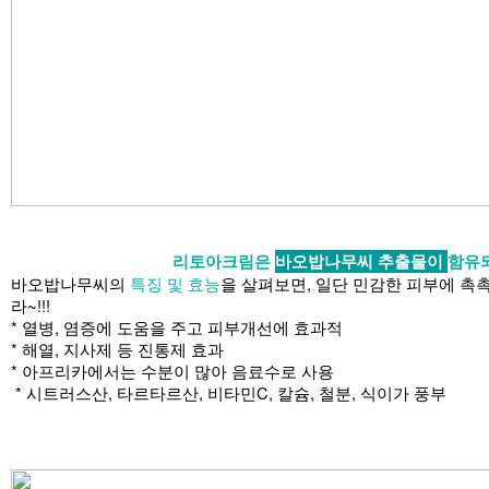
리토아크림은
바오밥나무씨 추출물이
함유
바오밥나무씨의
특징 및 효능
을 살펴보면, 일단
민감한 피부에 촉촉
라~!!!
* 열병, 염증에 도움을 주고 피부개선에 효과적
* 해열, 지사제 등 진통제 효과
* 아프리카에서는 수분이 많아 음료수로 사용
* 시트러스산, 타르타르산, 비타민C, 칼슘, 철분, 식이가 풍부