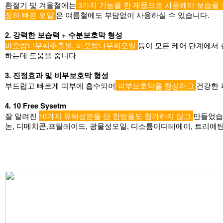
환절기 및 겨울철에는
3가지 기능을 한 제품으로 사용해야 보습을
징히 빠른 오일
은 여름철에도 부담없이 사용하실 수 있습니다.
2. 강력한 보습력 + 수분보호막 형성
바오밥나무씨추출물, 바오밥나무씨오일
등이 모든 케어 단계에서 
하는데 도움을 줍니다
3. 진정효과 및 비부보호막 형성
부드럽고 빠르게 피부에 흡수되어
피부보호막을 형성하고
건강한 
4. 10 Free Sysetm
잘 알려진
10가지 유해성분을 단 한방울도 첨가하지 않고
만들었습니
논, 디메치콘,프탈레이드, 광물성오일, 디소튬이디테에이, 트리에