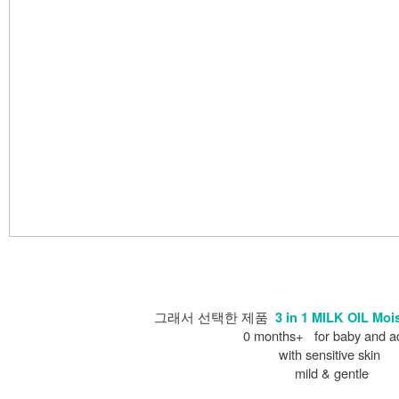
그래서 선택한 제품
3 in 1 MILK OIL Moi
0 months+ for baby and ad
with sensitive skin
mild & gentle