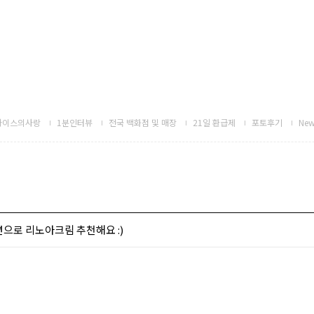
하이스의사랑
1분인터뷰
전국 백화점 및 매장
21일 환급제
포토후기
New
으로 리노아크림 추천해요 :)