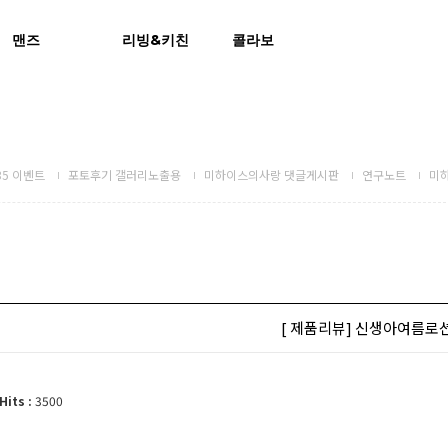
맨즈
리빙&키친
콜라보
5 이벤트
포토후기 갤러리노출용
미하이스의사랑 댓글게시판
연구노트
미
[ 제품리뷰] 신생아여름로션
Hits :
3500