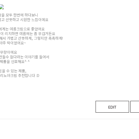
할을 모두 한번에 하다보니
볍고 산뜻하고 시원한 느낌이예요
에게는 여름크림으로 좋았어요
많이 리치하면 여름에는 좀 무겁거든요
해서 가볍고 산뜻하게, 그렇지만 촉촉하게!
아주 딱이었어요~
 무향이예요
만들수 없다라는 이야기를 들어서
제품을 선호해요^ ^
을 수 있는 제품,
리노아크림 추천합니다 :D
EDIT