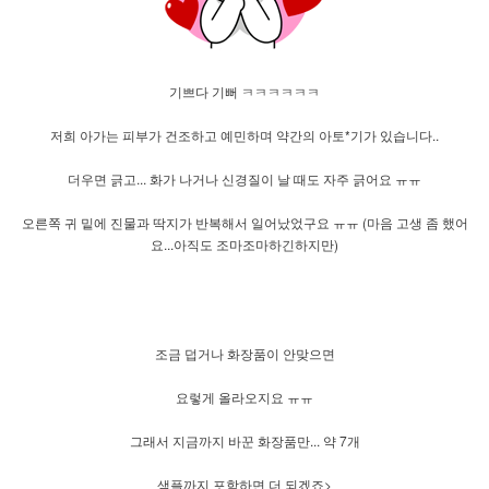
기쁘다 기뻐 ㅋㅋㅋㅋㅋㅋ
저희 아가는 피부가 건조하고 예민하며 약간의 아토*기가 있습니다..
더우면 긁고... 화가 나거나 신경질이 날 때도 자주 긁어요 ㅠㅠ
오른쪽 귀 밑에 진물과 딱지가 반복해서 일어났었구요 ㅠㅠ (마음 고생 좀 했어
요...아직도 조마조마하긴하지만)
조금 덥거나 화장품이 안맞으면
요렇게 올라오지요 ㅠㅠ
그래서 지금까지 바꾼 화장품만... 약 7개
샘플까지 포함하면 더 되겠죠>