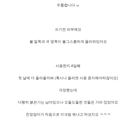
두툽합니다 ㅠ
쓰기전 피부예요
볼 밑쪽과 귀 옆쪽이 불그스름하게 올라와있어요
사용한지 4일째
첫 날에 더 올라올까봐 (혹시나 올라면 사용 중지해야하잖아요)
걱정했는데
다행히 붉은기는 남아있으나 오돌도돌한 것들은 가라 앉았어요
친정엄마가 처음으로 이크림 뭐냐고 하셨지요 ㅋㅋㅋ