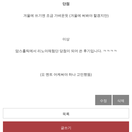
단점
​겨울에 쓰기엔 조금 가벼운듯 (겨울에 써봐야 할겠지만)
이상
맘스홀릭에서 리노아체험단 당첨이 되어 쓴 후기입니다. ㅋㅋㅋㅋ
(요 멘트 어케써야 하나 고민했뜸)
수정
삭제
목록
글쓰기