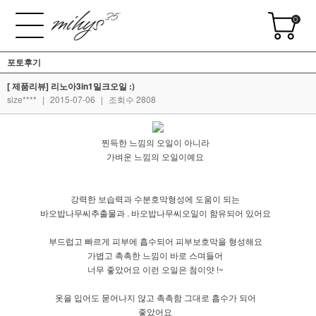
0
포토후기
[ 제품리뷰] 리노아3in1밀크오일 :)
size****
|
2015-07-06
|
조회수 2808
찐득한 느낌의 오일이 아니라
가벼운 느낌의 오일이예요
강력한 보습력과 수분호막형성에 도움이 되는
바오밥나무씨추출물과 . 바오밥나무씨오일이 함유되어 있어요
부드럽고 빠르게 피부에 흡수되어 피부보호막을 형성해요
가볍고 촉촉한 느낌이 바로 스며들어
너무 좋았어요 이런 오일은 첨이얏 !~
옷을 입어도 묻어나지 않고 촉촉함 그대로 흡수가 되어
좋았어요