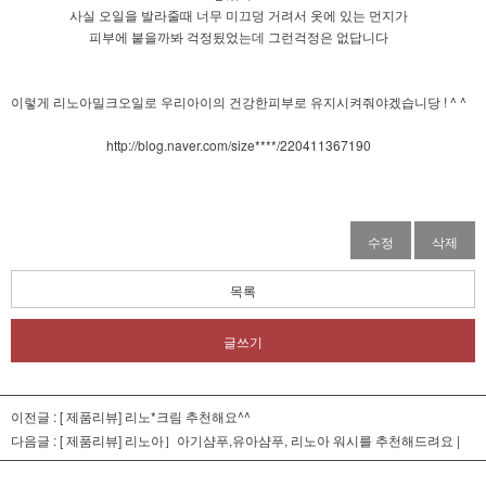
사실 오일을 발라줄때 너무 미끄덩 거려서 옷에 있는 먼지가
피부에 붙을까봐 걱정됬었는데 그런걱정은 없답니다
이렇게 리노아밀크오일로 우리아이의 건강한피부로 유지시켜줘야겠습니당 ! ^ ^
http://blog.naver.com/size****/220411367190
수정
삭제
목록
글쓰기
이전글 :
[ 제품리뷰] 리노*크림 추천해요^^
다음글 :
[ 제품리뷰] 리노아］아기샴푸,유아샴푸, 리노아 워시를 추천해드려요 |