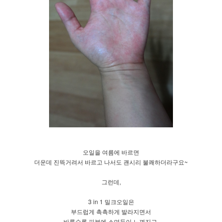
오일을 여름에 바르면
더운데 진뜩거려서 바르고 나서도 괜시리 불쾌하더라구요~
그런데,
3 in 1 밀크오일은
​부드럽게 촉촉하게 발라지면서
바를수록 피부에 스며듬이 느껴지고,