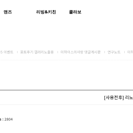
맨즈
리빙&키친
콜라보
5 이벤트
포토후기 갤러리노출용
미하이스의사랑 댓글게시판
연구노트
미
[사용전후] 리
s :
2804