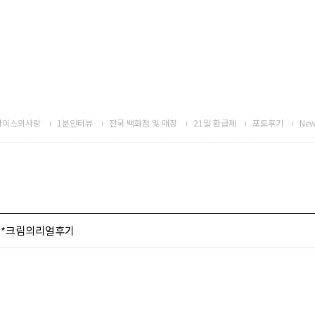
하이스의사랑
1분인터뷰
전국 백화점 및 매장
21일 환급제
포토후기
New
노*크림의리얼후기