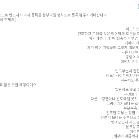
않으므로 반드시 이미지 등록은 첨부파일 형식으로 등록해 주시기바랍니다.
해 주세요.)
리노* 크
건조하고 트러블 많은 랑이덕에 로션을 
아기때부터 태*에 접촉성 피부염
기어이 아
제가 랑이 가졌을때 그렇게 매운게
무튼 이번에
용량이 
어쩐지 케이
입구부분이 완전
리노* 사이트에서 지금 
사두셔도 문
 제형이예요
발림성도 좋고 
무엇보다 
다른 수딩젤이나 알로에젤 못지 
크림이라기보다는 로
수분촉촉 
건조한 피부는 정말 
유분기 보다는 수분으로 
랑이쓰면서 저도 
수분크림 
아침까
0세부터 어른까지