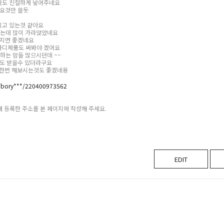
서도 친절하게 넣어주네요
요것만 쓸듯
히고 있는것 같아요
했는데 많이 가라앉았네요
지면 좋겠네요
바디제품도 써봐야 겠어요
하는 맘들 많으시던데 ~~
도 받을수 있더라구요
 한번 해보시는것도 좋겠네용
m/bory***/220400973562
페 등록한 주소를 본 페이지에 작성해 주세요.
EDIT