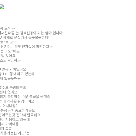
림 도착~~
다써갈떄쯤 늘 검색신공이 되는 엄마 입니다
 손싸개로 문질러서 울긋불긋하더니
토*로 으~~
 당기더니 제탓인가싶어 미안하고 ㅜ
는 리노*예요
제법 많아요
스도 깔끔하공
 밀봉 되어있어요
1+ ! 행사 하고 있는데
제 없을듯해용
흡수도 금방되구요
향이 없어요
않게 즉각적인 수분 공급을 해줘요
션에 가까운 질감이예요
보이시나용?
수분공급이 중요하거든요
잡아주는것 같아서 만족해요
같이 사용하고 있는데
저리 가라예용
지 촉촉
 사용가능한 리노*는