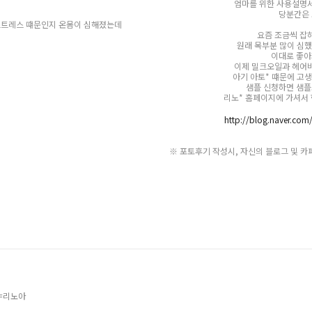
엄마를 위한 사용설명
당분간은 
 온몸이 심해졌는데
요즘 조금씩 잡
원래 목부분 많이 심
이대로 좋아
이제 밀크오일과 헤어
아기 아토* 떄문에 고생
샘플 신청하면 샘플
리노* 홈페이지에 가셔서
http://blog.naver.co
※ 포토후기 작성시, 자신의 블로그 및 카
림=리노아