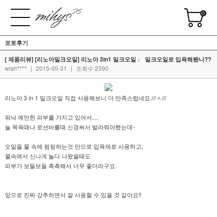
0
포토후기
[ 제품리뷰] [리노아밀크오일] 리노아 3in1 밀크오일 ♩ 밀크오일로 입욕해봤니??
wish****
|
2015-05-31
|
조회수 2390
리노아 3 in 1 밀크오일 직접 사용해보니 더 만족스럽네요.///ㅅ///
워낙 예민한 피부를 가지고 있어서....
늘 목욕때나 로션바를때 신경써서 발라줘야했는데-
오일을 물 속에 펌핑하는것 만으로 입욕제로 사용하고,
물속에서 신나게 놀다 나왔을때도
피부가 보들보들 촉촉해서 너무 좋더라구요.
앞으로 진짜 강추하면서 잘 사용할 수 있을 것 같아요!!