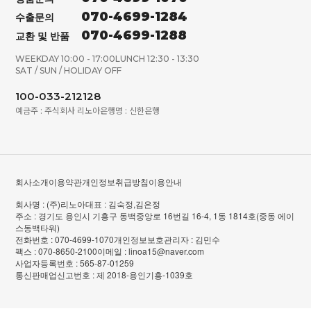
070-4699-1284
수출문의
070-4699-1288
교환 및 반품
WEEKDAY 10:00 - 17:00
LUNCH 12:30 - 13:30
SAT / SUN / HOLIDAY OFF
100-033-212128
예금주 : 주식회사 리노아
은행명 : 신한은행
회사소개
이용약관
개인정보취급방침
이용안내
회사명 : (주)리노아
대표 : 김숙정,김은정
주소 : 경기도 용인시 기흥구 동백중앙로 16번길 16-4, 1동 1814호(중동 에이
스동백타워)
전화번호 : 070-4699-1070
개인정보보호관리자 : 김민수
팩스 : 070-8650-2100
이메일 : linoa15@naver.com
사업자등록번호 : 565-87-01259
통신판매업신고번호 : 제 2018-용인기흥-1039호