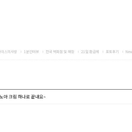
하이스의사랑
1분인터뷰
전국 백화점 및 매장
21일 환급제
포토후기
New
리노아 크림 하나로 끝내요~