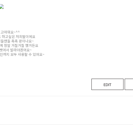
 고마워요~^^
 하고싶은 저희딸이에요
맨들맨들 촉촉 광이나요~
게 정말 거칠거칠 했거든요
 뺏어서 발라야겠어요~
인까지 모두 사용할 수 있어요~
EDIT