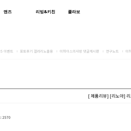
맨즈
리빙&키친
콜라보
5 이벤트
포토후기 갤러리노출용
미하이스의사랑 댓글게시판
연구노트
미
[ 제품리뷰] [리노아] 
:
2570