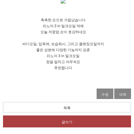
촉촉한 손으로 거듭났습니다
리노아 3 in 밀크오일 덕에
오늘 까꿍맘 손이 호강하네요
바디오일, 입욕제, 보습워시, 그리고 클렌징오일까지
좋은 성분에 다양한 기능까지 갖춘
리노아 3 in 밀크오일
정말 알차고 야무져요
추천합니다
수정
삭제
목록
글쓰기