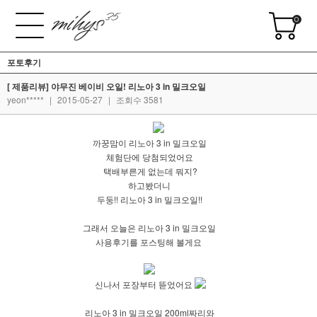
0
포토후기
[ 제품리뷰] 야무진 베이비 오일! 리노아 3 in 밀크오일
yeon*****
|
2015-05-27
|
조회수 3581
까꿍맘이 리노아 3 in 밀크오일
체험단에 당첨되었어요
택배부른게 없는데 뭐지?
하고봤더니
두둥!! 리노아 3 in 밀크오일!!
그래서 오늘은 리노아 3 in 밀크오일
사용후기를 포스팅해 볼게요
신나서 포장부터 뜯었어요
리노아 3 in 밀크오일 200ml짜리와