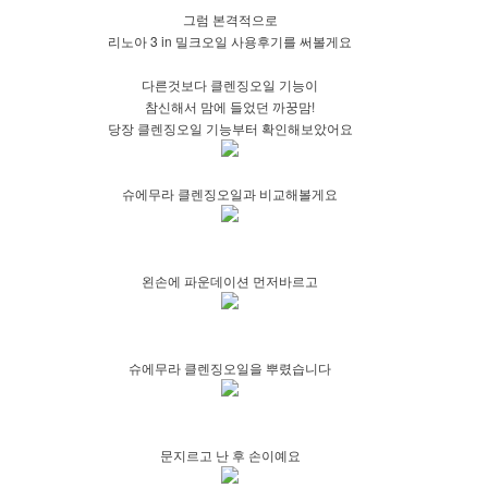
그럼 본격적으로
리노아 3 in 밀크오일 사용후기를 써볼게요
다른것보다 클렌징오일 기능이
참신해서 맘에 들었던 까꿍맘!
당장 클렌징오일 기능부터 확인해보았어요
슈에무라 클렌징오일과 비교해볼게요
왼손에 파운데이션 먼저바르고
슈에무라 클렌징오일을 뿌렸습니다
문지르고 난 후 손이예요