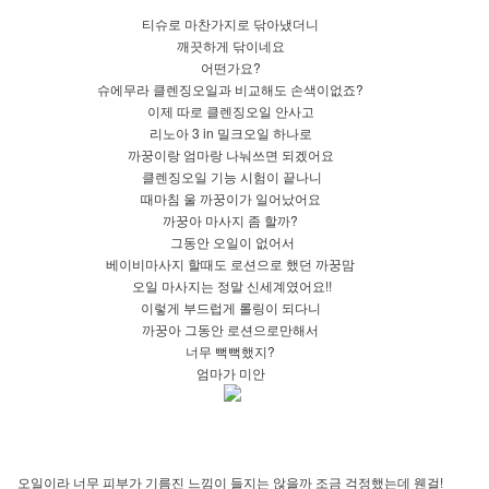
티슈로 마찬가지로 닦아냈더니
깨끗하게 닦이네요
어떤가요?
슈에무라 클렌징오일과 비교해도 손색이없죠?
이제 따로 클렌징오일 안사고
리노아 3 in 밀크오일 하나로
까꿍이랑 엄마랑 나눠쓰면 되겠어요
클렌징오일 기능 시험이 끝나니
때마침 울 까꿍이가 일어났어요
까꿍아 마사지 좀 할까?
그동안 오일이 없어서
베이비마사지 할때도 로션으로 했던 까꿍맘
오일 마사지는 정말 신세계였어요!!
이렇게 부드럽게 롤링이 되다니
까꿍아 그동안 로션으로만해서
너무 뻑뻑했지?
엄마가 미안
오일이라 너무 피부가 기름진 느낌이 들지는 않을까 조금 걱정했는데 웬걸!