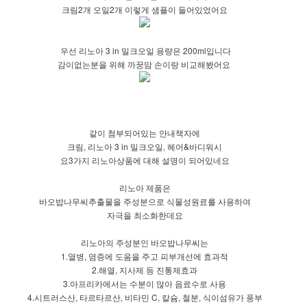
크림2개 오일2개 이렇게 샘플이 들어있었어요
우선 리노아 3 in 밀크오일 용량은 200ml입니다
감이없는분을 위해 까꿍맘 손이랑 비교해봤어요
같이 첨부되어있는 안내책자에
크림, 리노아 3 in 밀크오일, 헤어&바디워시
요3가지 리노아상품에 대해 설명이 되어있네요
리노아 제품은
바오밥나무씨추출물을 주성분으로 식물성원료를 사용하여
자극을 최소화한데요
리노아의 주성분인 바오밥나무씨는
1.열병, 염증에 도움을 주고 피부개선에 효과적
2.해열, 지사제 등 진통제효과
3.아프리카에서는 수분이 많아 음료수로 사용
4.시트러스산, 타르타르산, 비타민 C, 칼슘, 철분, 식이섬유가 풍부