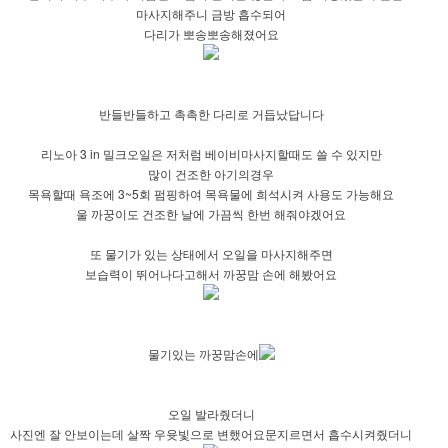
마사지해주니 금방 흡수되어
다리가 뽀송뽀송해졌어요
반들반들하고 촉촉한 다리로 거듭났답니다
리노아 3 in 밀크오일은 저처럼 베이비마사지할때도 쓸 수 있지만
많이 건조한 아기의경우
목욕할때 욕조에 3~5회 펌핑하여 목욕물에 희석시켜 사용도 가능해요
울 까꿍이도 건조한 날에 가끔씩 한번 해줘야겠어요
또 물기가 있는 상태에서 오일을 마사지해주면
보습력이 뛰어나다고해서 까꿍맘 손에 해봤어요
물기있는 까꿍맘손에
오일 발라줬더니
사진엔 잘 안보이는데 살짝 우윳빛으로 변했어요
문지르면서 흡수시켜줬더니