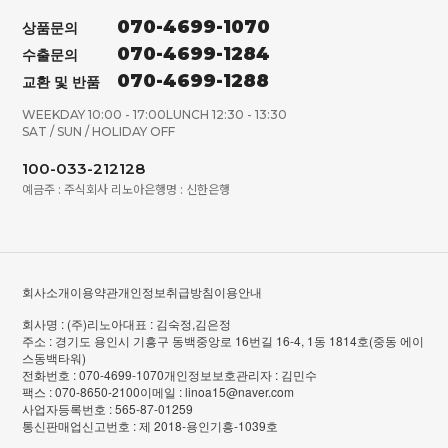
070-4699-1070
상품문의
070-4699-1284
수출문의
070-4699-1288
교환 및 반품
WEEKDAY 10:00 - 17:00
LUNCH 12:30 - 13:30
SAT / SUN / HOLIDAY OFF
100-033-212128
예금주 : 주식회사 리노아
은행명 : 신한은행
회사소개
이용약관
개인정보취급방침
이용안내
회사명 : (주)리노아
대표 : 김숙정,김은정
주소 : 경기도 용인시 기흥구 동백중앙로 16번길 16-4, 1동 1814호(중동 에이
스동백타워)
전화번호 : 070-4699-1070
개인정보보호관리자 : 김민수
팩스 : 070-8650-2100
이메일 : linoa15@naver.com
사업자등록번호 : 565-87-01259
통신판매업신고번호 : 제 2018-용인기흥-1039호