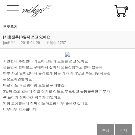
0
포토후기
[사용전후] 3일째 쓰고 있어요
joel****
|
2015-04-29
|
조회수 2757
지인한테 추천받아 리노아 크림과 오일을 쓰고 있어요
샘플먼저 받아보고 구매하자 싶어서 샘플신청하고 받아 썼는데
하루 자고 일어났더니 몰라보게 붉은 기가 가라앉고 부드러워지는걸
눈으로확인했어요
바로 리노아 크림이랑 오일을 구매했죠~
3일째 쓰고 있는데 정말 신기할 정도로 부드럽고 울퉁불퉁한 피부가
쏙 들어가 진짜 아기피부가 되었어요
엄청 고생했는데 진짜 리노아크림 너무 좋은것 같네요
너무너무 감사합니다.
수정
삭제