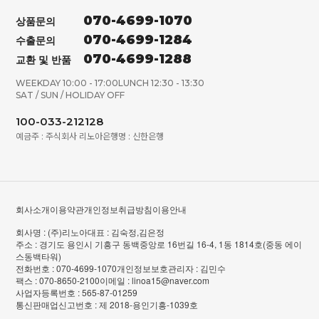
070-4699-1070
상품문의
070-4699-1284
수출문의
070-4699-1288
교환 및 반품
WEEKDAY 10:00 - 17:00
LUNCH 12:30 - 13:30
SAT / SUN / HOLIDAY OFF
100-033-212128
예금주 : 주식회사 리노아
은행명 : 신한은행
회사소개
이용약관
개인정보취급방침
이용안내
회사명 : (주)리노아
대표 : 김숙정,김은정
주소 : 경기도 용인시 기흥구 동백중앙로 16번길 16-4, 1동 1814호(중동 에이
스동백타워)
전화번호 : 070-4699-1070
개인정보보호관리자 : 김민수
팩스 : 070-8650-2100
이메일 : linoa15@naver.com
사업자등록번호 : 565-87-01259
통신판매업신고번호 : 제 2018-용인기흥-1039호