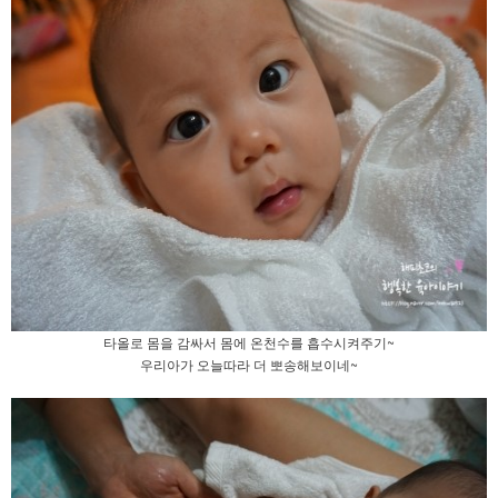
타올로 몸을 감싸서 몸에 온천수를 흡수시켜주기~
우리아가 오늘따라 더 뽀송해보이네~