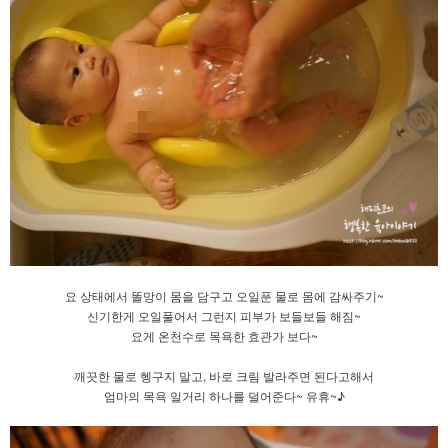
요 상태에서 똘망이 몸을 담구고 오일푼 물로 몸에 감싸주기~
신기한게 오일풀어서 그런지 피부가 보들보들 해짐~
요게 온천수로 목욕한 효관가 보다~
깨끗한 물로 헹구지 말고, 바로 크림 발라주면 된다고해서
엄마의 목욕 일거리 하나를 덜어준다~ 유휴~♪