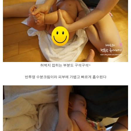
허벅지 접히는 부분도 구석구석~
반투명 수분크림이라 피부에 가볍고 빠르게 흡수된다