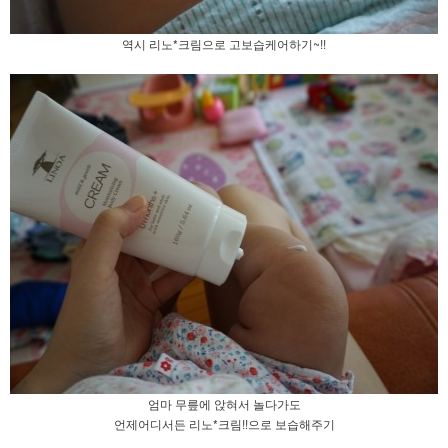
역시 리노*크림으로 고보습케어하기~!!
엄마 무릎에 앉혀서 놀다가도
언제어디서든 리노*크림!!으로 보습해주기