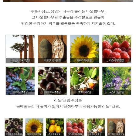
수분저장고, 생명의 나무라 불리는 바오밥나무!
그 바오밥나무씨 추출물을 주성분으로 만들어
민감한 우리아기 피부를 뽀송뽀송 촉촉하게 지켜줄꺼 같다.
리노*크림 주성분
몸에좋은건 다 들어가 있어서 신생아부터 사용가능한 리노* 크림,