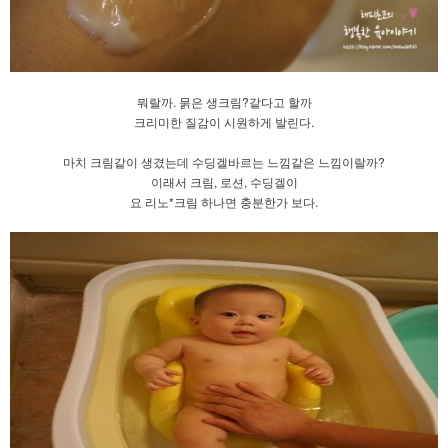
뭐랄까. 묽은 생크림?같다고 할까
크리미한 질감이 시원하게 발린다.
마치 크림같이 생겼는데 수딩겔바르는 느낌같은 느낌이랄까?
이래서 크림, 로션, 수딩겔이
요 리노*크림 하나면 충분한가 보다.