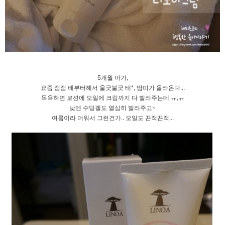
5개월 아가,
요즘 점점 배부터해서 울긋불긋 태*, 땀띠가 올라온다...
목욕하면 로션에 오일에 크림까지 다 발라주는데 ㅠ,ㅠ
낮엔 수딩겔도 열심히 발라주고~
여름이라 더워서 그런건가.. 오일도 끈적끈적...