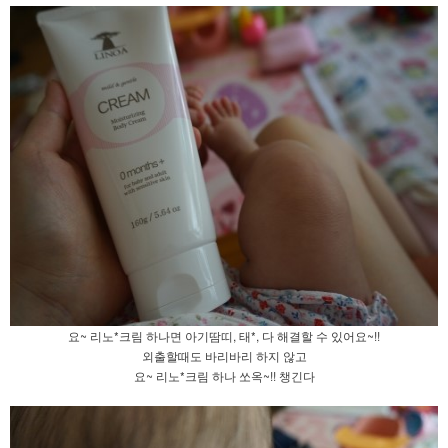
요~ 리노*크림 하나면 아기땀띠, 태*, 다 해결할 수 있어요~!!
외출할때도 바리바리 하지 않고
요~ 리노*크림 하나 쏘옥~!! 챙긴다