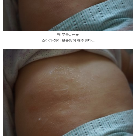
배 부분,, ㅠㅠ
소아과 샘이 보습많이 해주랜다...