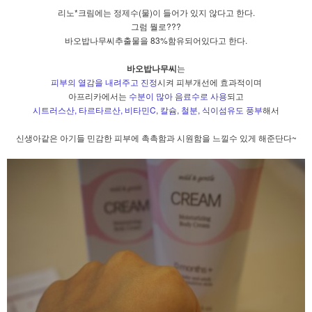
리노*크림에는 정제수(물)이 들어가 있지 않다고 한다.
그럼 뭘로???
바오밥나무씨추출물을 83%함유되어있다고 한다.
바오밥나무씨
는
피부의 열감을 내려주고 진정
시켜 피부개선에 효과적이며
아프리카에서는
수분이 많아 음료수로 사용
되고
시트러스산, 타르타르산, 비타민C, 칼슘, 철분, 식이섬유도 풍부
해서
신생아같은 아기들 민감한 피부에 촉촉함과 시원함을 느낄수 있게 해준단다~