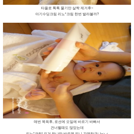
타올로 톡톡 물기만 살짝 제거후~
아기수딩크림 리노*크림 한번 발라볼까?
매번 목욕후, 로션에 오일에 바르기 바빠서
건너뛸때도 많았는데
리노*크림! 요거 하나만 바르면 되니 간편하구나~>.<