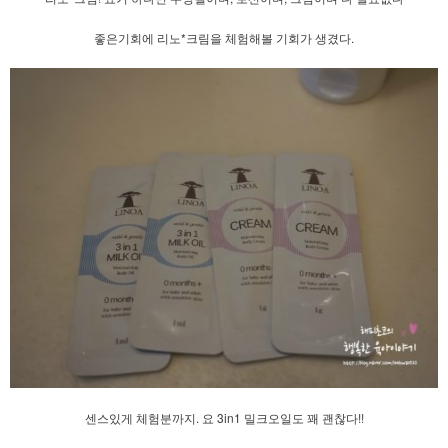
좋은기회에 리노*크림을 체험해볼 기회가 생겼다.
센스있게 체험분까지. 요 3in1 밀크오일도 꽤 괜찮다!!