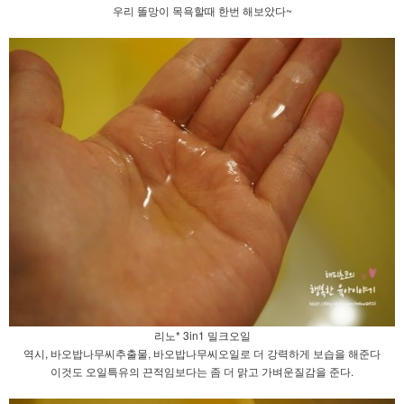
우리 똘망이 목욕할때 한번 해보았다~
리노* 3in1 밀크오일
역시, 바오밥나무씨추출물, 바오밥나무씨오일로 더 강력하게 보습을 해준다
이것도 오일특유의 끈적임보다는 좀 더 맑고 가벼운질감을 준다.