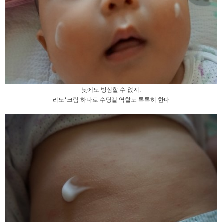
낮에도 방심할 수 없지.
리노*크림 하나로 수딩겔 역할도 톡톡히 한다