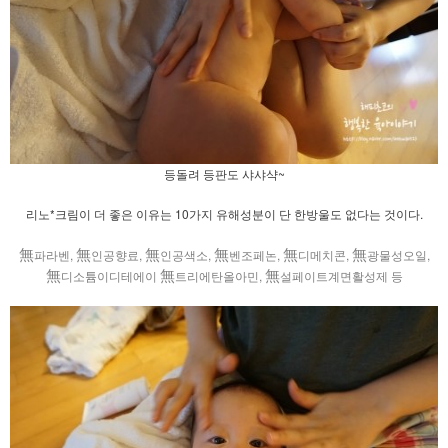
등돌려 등판도 샤샤샥~
리노*크림이 더 좋은 이유는 10가지 유해성분이 단 한방울도 없다는 것이다.
無
無
無
無
無
無
파라벤,
인공향료,
인공색소,
벤조페논,
디메치콘,
광물성오일,
無
無
無
디소튬이디테에이
트리에탄올아민,
설페이트계면활성제 등