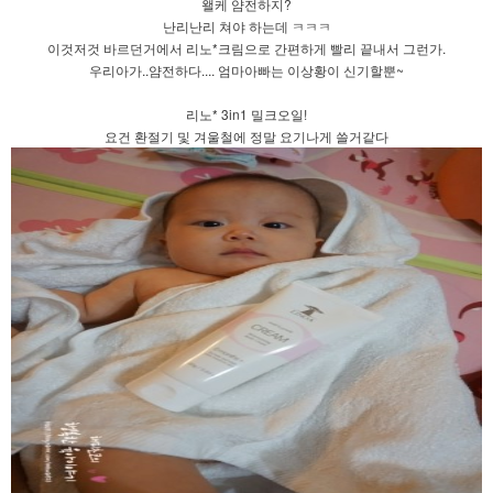
왤케 얌전하지?
난리난리 쳐야 하는데 ㅋㅋㅋ
이것저것 바르던거에서 리노*크림으로 간편하게 빨리 끝내서 그런가.
우리아가..얌전하다.... 엄마아빠는 이상황이 신기할뿐~
리노* 3in1 밀크오일!
요건 환절기 및 겨울철에 정말 요기나게 쓸거같다