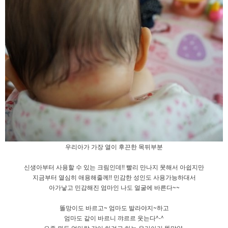
우리아가 가장 열이 후끈한 목뒤부분
신생아부터 사용할 수 있는 크림인데!! 빨리 만나지 못해서 아쉽지만
지금부터 열심히 애용해줄께!! 민감한 성인도 사용가능하대서
아가낳고 민감해진 엄마인 나도 얼굴에 바른다~~
똘망이도 바르고~ 엄마도 발라야지~하고
엄마도 같이 바르니 꺄르르 웃는다^-^
요즘 뭐든 엄마랑 같이 하려고 하는 우리아기 똘망양.