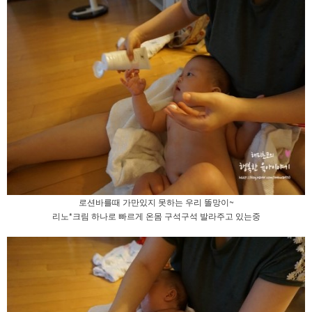
로션바를때 가만있지 못하는 우리 똘망이~
리노*크림 하나로 빠르게 온몸 구석구석 발라주고 있는중