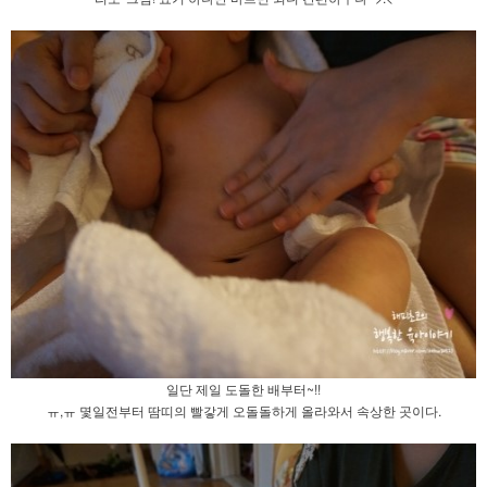
일단 제일 도돌한 배부터~!!
ㅠ,ㅠ 몇일전부터 땀띠의 빨갛게 오돌돌하게 올라와서 속상한 곳이다.