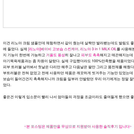
이건 리노아 크림 샘플인데 체험하면서 같이 줬는데 살짝만 발라봤는데도 발림도 좋
에 들었다. 실제
[리노아]베이비 고보습 스킨케어, 리노아 3 in 1 MILK OIL
를 사용해본
지 기능이 한번에 가능하고
거품도 풍성
히 잘나고
피부도 촉촉
해지고 매끈해지는데 
아기목욕제품과는 좀 차원이 달랐다. 실제 구입했더라도 100%만족했을 제품이었다
피부 트러블 날까봐서 첫날은 다리만 해주고 다음날은 팔만 그리고 몸전체를 해줬다.
부트러블은 전혀 없었고 전에 사용하던 제품은 깨끗하게 씻겨주는 기능만 있었는데
보습이 들어간건지 촉촉해지니까 크림을 일부러 안발랐던 우리 아기에게는 정말 잘
었다.
좋은건 이렇게 입소문이 빨리 나서 엄마들의 걱정을 조금이라도 줄여들게 했으면 
<본 포스팅은 제품만을 무상으로 지원받아 사용한 솔직후기 입니다>