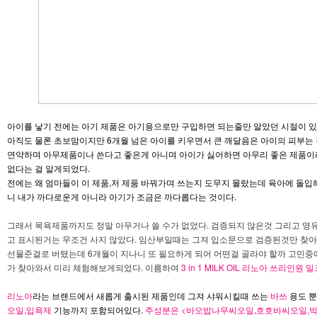
아이를 낳기 전에는 아기 제품은 아기용으로만 구입하면 되는줄만 알았던 시절이 있
아직도 물론 초보맘이지만 6개월 넘은 아이를 키우면서 큰 깨달음은 아이의 피부는
연약하며 아무제품이나 쓴다고 좋은게 아니며 아이가 싫어하면 아무리 좋은 제품이
없다는 걸 알게되었다.
전에는 왜 엄마들이 이 제품,저 제품 바꿔가며 쓰는지 도무지 몰랐는데 육아에 돌입
니 내가 까다로운게 아니라 아기가 조금은 까다롭다는 것이다.
그래서 목욕제품까지도 정말 아무거나 쓸 수가 없었다. 검증되지 않은것 그리고 영
고 표시된거는 무조건 사지 않았다. 임산부일때는 그져 입소문으로 검증된것만 찾아
선물준걸로 버텼는데 6개월이 지나니 또 필요하게 되어 어떤걸 골라야 할까 고민중
가 찾아와서 미리 체험해보게되었다. 이름하여
3 in 1 MILK OIL 리노아 쓰리인원
리노아
라는 브랜드에서 새롭게 출시된 제품인데 그져 샤워시킬때 쓰는
바쓰
용도 
오일,입욕제
기능까지 포함되어있다.
주성분은 <바오밥나무씨오일,호호바씨오일,빅