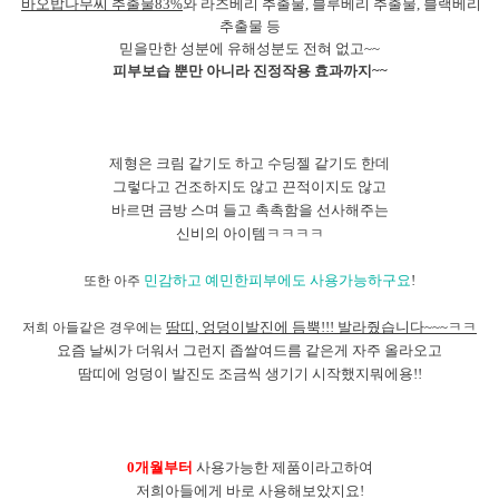
바오밥나무씨 추출물83%
와 라즈베리 추출물, 블루베리 추출물, 블랙베리
추출물 등
믿을만한 성분에 유해성분도 전혀 없고~~
피부보습 뿐만 아니라 진정작용 효과까지~~
제형은 크림 같기도 하고 수딩젤 같기도 한데
그렇다고 건조하지도 않고 끈적이지도 않고
바르면 금방 스며 들고 촉촉함을 선사해주는
신비의 아이템ㅋㅋㅋㅋ
또한 아주
민감하고 예민한피부에도 사용가능하구요
!
저희 아들같은 경우에는
땀띠, 엉덩이발진에 듬뿍!!! 발라줬습니다~~~ㅋㅋ
요즘 날씨가 더워서 그런지 좁쌀여드름 같은게 자주 올라오고
땀띠에 엉덩이 발진도 조금씩 생기기 시작했지뭐에용!!
0개월부터
사용가능한 제품이라고하여
저희아들에게 바로 사용해보았지요!