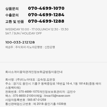
070-4699-1070
상품문의
070-4699-1284
수출문의
070-4699-1288
교환 및 반품
WEEKDAY 10:00 - 17:00
LUNCH 12:30 - 13:30
SAT / SUN / HOLIDAY OFF
100-033-212128
예금주 : 주식회사 리노아
은행명 : 신한은행
회사소개
이용약관
개인정보취급방침
이용안내
회사명 : (주)리노아
대표 : 김숙정,김은정
주소 : 경기도 용인시 기흥구 동백중앙로 16번길 16-4, 1동 1814호(중동 에이
스동백타워)
전화번호 : 070-4699-1070
개인정보보호관리자 : 김민수
팩스 : 070-8650-2100
이메일 : linoa15@naver.com
사업자등록번호 : 565-87-01259
통신판매업신고번호 : 제 2018-용인기흥-1039호