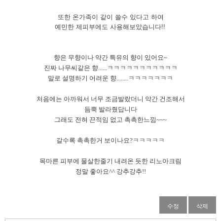
또한 온가족이 같이 쓸수 있다고 하여
예민한 제피부에도 사용해보았습니다!!
향은 무향이나 약간 특유의 향이 있어요~
진짜 나무씨같은 향......ㅋㅋㅋㅋㅋㅋㅋㅋㅋㅋㅋ
말로 설명하기 어려운 향........ㅋㅋㅋㅋㅋㅋㅋ
처음에는 아까워서 너무 조금발랐더니 약간 건조해서
듬뿍 발라줬답니다
그래도 전혀 끈적임 없고 촉촉한느낌~~~
갈수록 촉촉한거 보이나요?ㅋㅋㅋㅋㅋ
목마른 피부에 물살한줄기 내려온 듯한 리노아크림
정말 좋아요^^ 강추강추!!
수정
삭제