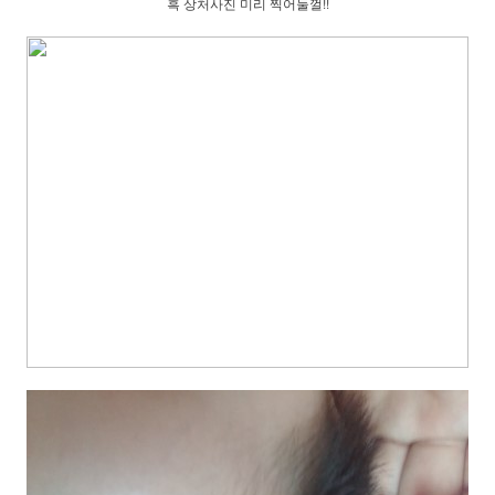
흑 상처사진 미리 찍어둘껄!!