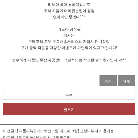
리노아 헤어 & 바디워시로
우리 하람이 머리긁는일이 점점
없어지면 좋겠다^^*
리노아 공식몰
에서는
구매고객 모두 무료배송서비스와 가입시 캐쉬적립
구매 금액 적립등 다양한 이벤트가 마련되어 있다고 합니다!
순수하게 제품만 무상 제공받아 객관적으로 작성한 솔직후기입니다^*^
수정
삭제
목록
글쓰기
이전글 :
[ 제품리뷰] [아기보습크림 리노아크림] 신생아부터 사용가능
다음글 :
[ 제품리뷰] 리노아 3in 1밀크오일