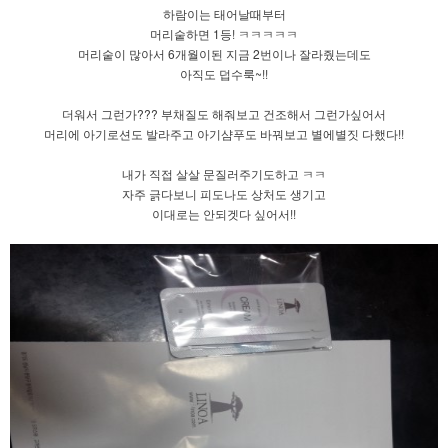
하람이는 태어날때부터
머리숱하면 1등! ㅋㅋㅋㅋㅋ
머리숱이 많아서 6개월이된 지금 2번이나 잘라줬는데도
아직도 덥수룩~!!
더워서 그런가??? 부채질도 해줘보고 건조해서 그런가싶어서
머리에 아기로션도 발라주고 아기샴푸도 바꿔보고 별에별짓 다했다!!
내가 직접 살살 문질러주기도하고 ㅋㅋ
자주 긁다보니 피도나도 상처도 생기고
이대로는 안되겟다 싶어서!!