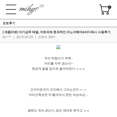
0
포토후기
[ 제품리뷰] 아기샴푸 태열, 아토피에 효과적인 리노아헤어&바디워시 사용후기
jfc1***
|
2015-05-25
|
조회수 3841
우리 하람이가 부쩍..
머리를 자주 긁는다~
못긁게 팔을 잡으면 울어버린다 ㅠㅠㅠ
간지러운건지 건조해서 그러는건지 ㅜ.ㅜ
머리안쪽보면 막 빨개져서 완전 속상속상....
잘때도 계속 긁는다..잠도 제대로 못자고 ㅠㅠ