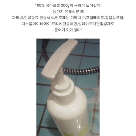
100% 국산으로 300g의 용량이 들어있다!
10가지 유해성분 無
파라벤,인공향료,인공색소,벤조페논,디메치콘,프탈레이트,광물성오일,
디소튬이디테에이,트리에탄올아민,설페이트계면활성제도
들어가 있지않다!